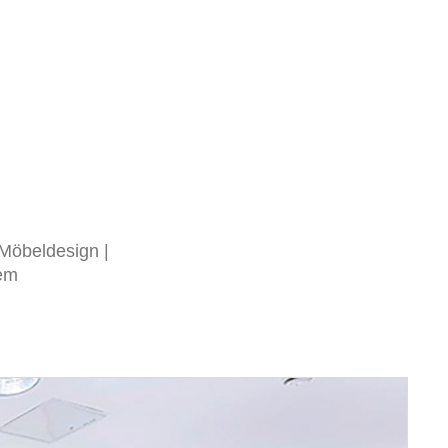
Möbeldesign |
tem