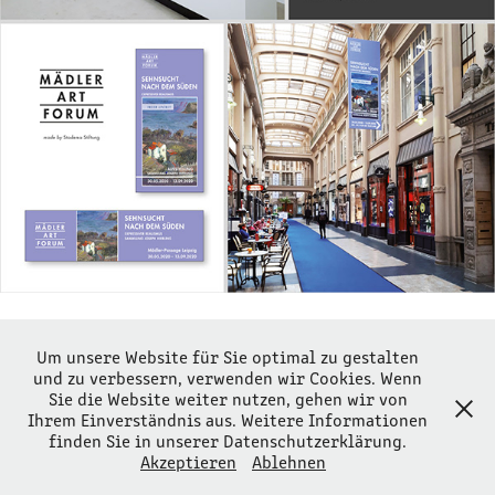
Um unsere Website für Sie optimal zu gestalten
Website MAF
und zu verbessern, verwenden wir Cookies. Wenn
Sie die Website weiter nutzen, gehen wir von
Ihrem Einverständnis aus. Weitere Informationen
STERNTALER concept GmbH | Messe-Allee 2 | 04356 Leipzig |
finden Sie in unserer Datenschutzerklärung.
Tel.: 03 41 / 678 27 276
Akzeptieren
Ablehnen