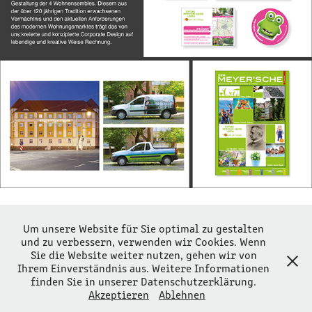
Um unsere Website für Sie optimal zu gestalten
Website Stiftung Meyer´sche Häuser
und zu verbessern, verwenden wir Cookies. Wenn
Sie die Website weiter nutzen, gehen wir von
Ihrem Einverständnis aus. Weitere Informationen
STERNTALER concept GmbH | Messe-Allee 2 | 04356 Leipzig |
finden Sie in unserer Datenschutzerklärung.
Tel.: 03 41 / 678 27 276
Akzeptieren
Ablehnen